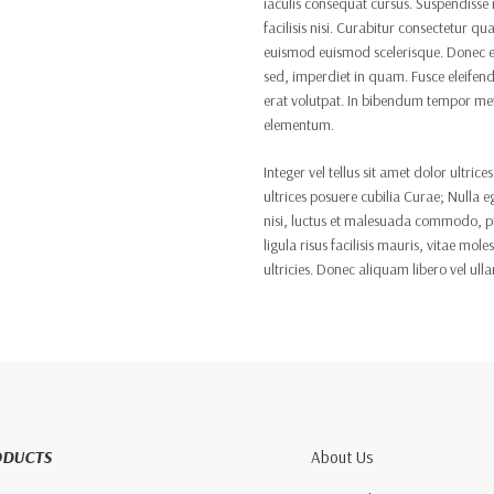
iaculis consequat cursus. Suspendisse
facilisis nisi. Curabitur consectetur q
euismod euismod scelerisque. Donec eg
sed, imperdiet in quam. Fusce eleifend
erat volutpat. In bibendum tempor me
elementum.
Integer vel tellus sit amet dolor ultric
ultrices posuere cubilia Curae; Nulla e
nisi, luctus et malesuada commodo, pla
ligula risus facilisis mauris, vitae mol
ultricies. Donec aliquam libero vel ul
ODUCTS
About Us