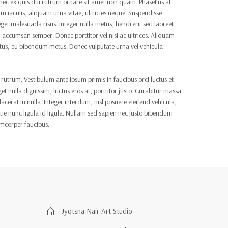
 nec ex quis dui rutrum ornare sit amet non quam. Phasellus at
uam iaculis, aliquam urna vitae, ultricies neque. Suspendisse
et malesuada risus. Integer nulla metus, hendrerit sed laoreet
 accumsan semper. Donec porttitor vel nisi ac ultrices. Aliquam
tus, eu bibendum metus. Donec vulputate urna vel vehicula
es rutrum. Vestibulum ante ipsum primis in faucibus orci luctus et
get nulla dignissim, luctus eros at, porttitor justo. Curabitur massa
cerat in nulla. Integer interdum, nisl posuere eleifend vehicula,
estie nunc ligula id ligula. Nullam sed sapien nec justo bibendum
lamcorper faucibus.
Jyotsna Nair Art Studio